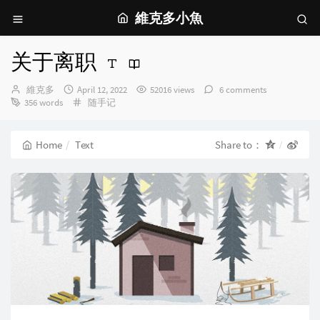
維克多小魚
关于离职
Author：
发
維克多
April 12, 2022
52016 views
6 comments
布
Categories：
356 words
随手记
时
间：
Home
Text
Share to：