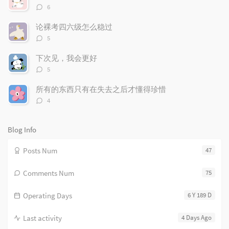
r
c
a
评
6
论
a
o
r
数：
r
m
t
论裸考四六级怎么稳过
t
评
m
i
5
论
i
e
c
数：
下次见，我会更好
c
n
l
评
l
t
e
5
论
e
s
s
数：
所有的东西只有在失去之后才懂得珍惜
s
评
4
论
数：
Blog Info
Posts Num
47
Comments Num
75
Operating Days
6 Y 189 D
Last activity
4 Days Ago