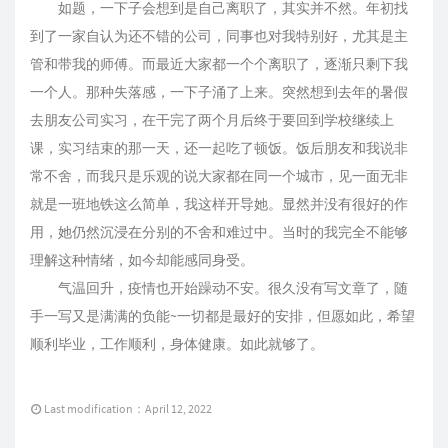
如题，一下子会想到是自己离职了，其实并不然。年初找
到了一家自认为还不错的公司，同事也对我特别好，尤其是主
管和带我的师傅。而最近大家都一个个离职了，逐渐只剩下我
一个人。那种失落感，一下子涌了上来。突然想到去年的暑假
去朋友公司实习，在干完了两个月后终于要回到学校继续上
课，实习结束的那一天，还一起吃了顿饭。饭后朋友和我说非
常不舍，而我只是乐观的说大家都在同一个城市，见一面无非
就是一班地铁这么简单，我这样开导她。显然并没有很好的作
用，她仍然沉浸在分别的不舍和难过中。当时的我完全不能够
理解这种情绪，如今却能感同身受。
气温回升，疫情也开始躁动不安。很久没有写文章了，随
手一写又是满满的负能~一切都是最好的安排，但愿如此，希望
顺利毕业，工作顺利，身体健康。如此就够了。
Last modification：April 12, 2022