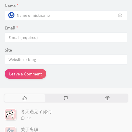
Name
*
🎲
Email
*
Site
Leave a Comment
P
L
R
o
a
a
p
t
n
冬天遇见了你们
u
e
d
评
12
l
s
o
论
数：
a
t
m
关于离职