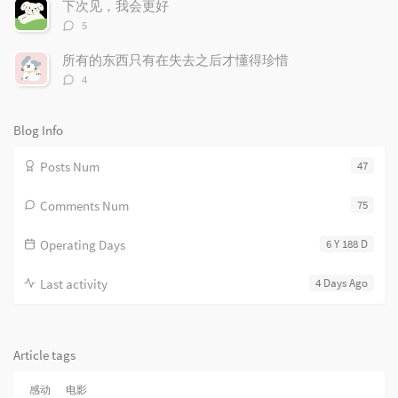
下次见，我会更好
c
n
l
评
l
t
e
5
论
e
s
s
数：
所有的东西只有在失去之后才懂得珍惜
s
评
4
论
数：
Blog Info
Posts Num
47
Comments Num
75
Operating Days
6 Y 188 D
Last activity
4 Days Ago
Article tags
感动
电影