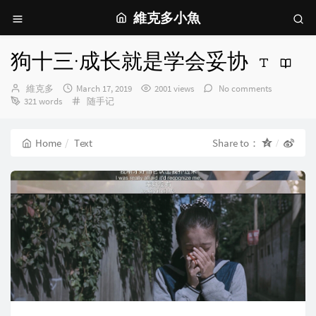
維克多小魚
狗十三·成长就是学会妥协
Author：
发
維克多
March 17, 2019
2001 views
No comments
布
Categories：
321 words
随手记
时
间：
Home
Text
Share to：