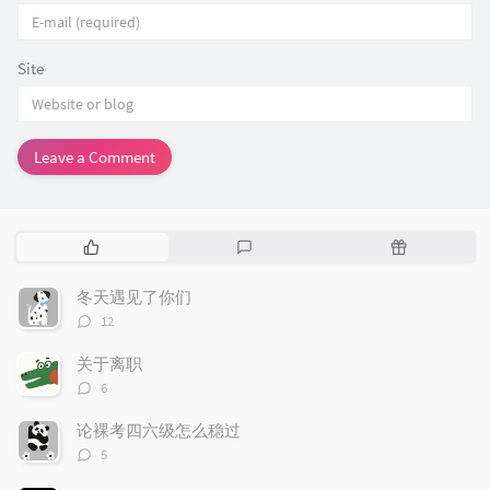
Site
Leave a Comment
P
L
R
o
a
a
p
t
n
冬天遇见了你们
u
e
d
评
12
l
s
o
论
数：
a
t
m
关于离职
r
c
a
评
6
论
a
o
r
数：
r
m
t
论裸考四六级怎么稳过
t
评
m
i
5
论
i
e
c
数：