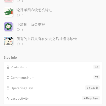
6
论
a
o
r
数：
r
m
t
论裸考四六级怎么稳过
t
评
m
i
5
论
i
e
c
数：
下次见，我会更好
c
n
l
评
l
t
e
5
论
e
s
s
数：
所有的东西只有在失去之后才懂得珍惜
s
评
4
论
数：
Blog Info
Posts Num
47
Comments Num
75
Operating Days
6 Y 189 D
Last activity
4 Days Ago