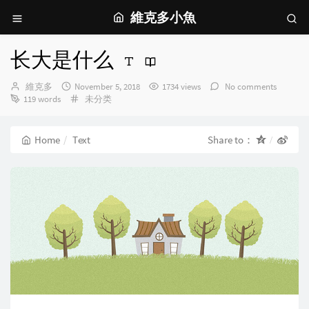
維克多小魚
长大是什么
Author：
发
維克多
November 5, 2018
1734 views
No comments
布
Categories：
119 words
未分类
时
间：
Home
Text
Share to：