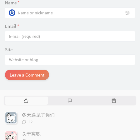
Name
*
🎲
Email
*
Site
Leave a Comment
P
L
R
o
a
a
p
t
n
冬天遇见了你们
u
e
d
评
12
l
s
o
论
数：
a
t
m
关于离职
r
c
a
评