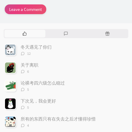
Leave a Comment
P
L
R
o
a
a
p
t
n
冬天遇见了你们
u
e
d
评
12
l
s
o
论
数：
a
t
m
关于离职
r
c
a
评
6
论
a
o
r
数：
r
m
t
论裸考四六级怎么稳过
t
评
m
i
5
论
i
e
c
数：
下次见，我会更好
c
n
l
评
l
t
e
5
论
e
s
s
数：
所有的东西只有在失去之后才懂得珍惜
s
评
4
论