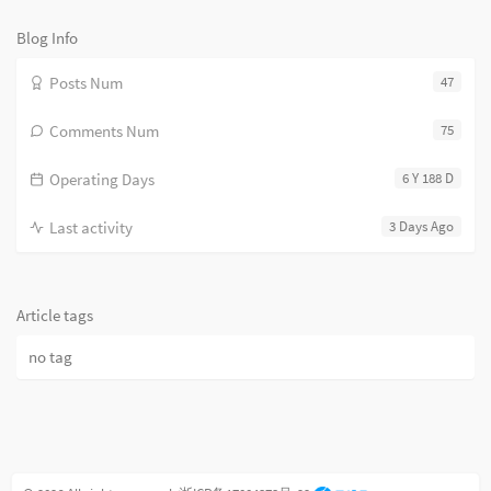
数：
Blog Info
Posts Num
47
Comments Num
75
Operating Days
6 Y 188 D
Last activity
3 Days Ago
Article tags
no tag