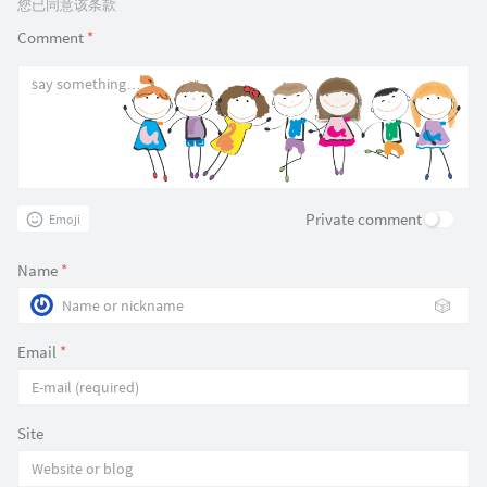
您已同意该条款
Comment
*
Private comment
Emoji
Name
*
🎲
Email
*
Site