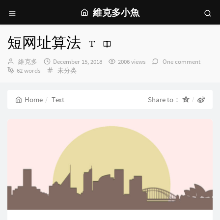
維克多小魚
短网址算法
Author：
发
維克多
December 15, 2018
2006 views
One comment
布
Categories：
62 words
未分类
时
间：
Home
Text
Share to：