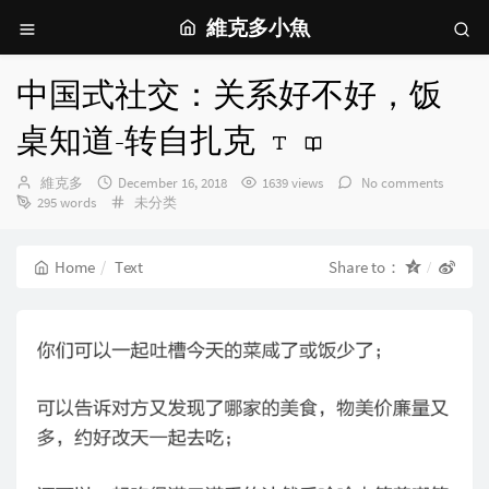
維克多小魚
中国式社交：关系好不好，饭
桌知道-转自扎克
Author：
发
維克多
December 16, 2018
1639 views
No comments
布
Categories：
295 words
未分类
时
间：
Home
Text
Share to：