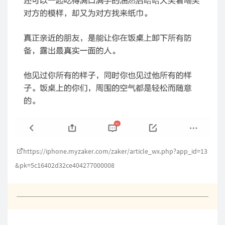
https://iphone.myzaker.com/zaker/article_wx.php?app_id=13
&pk=5c16402d32ce404277000008