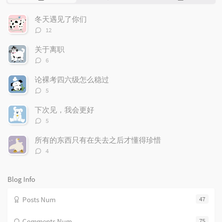
o
a
a
p
t
n
冬天遇见了你们
u
e
d
评
12
l
s
o
论
数：
a
t
m
关于离职
r
c
a
评
6
论
a
o
r
数：
r
m
t
论裸考四六级怎么稳过
t
评
m
i
5
论
i
e
c
数：
下次见，我会更好
c
n
l
评
l
t
e
5
论
e
s
s
数：
所有的东西只有在失去之后才懂得珍惜
s
评
4
论
数：
Blog Info
Posts Num
47
Comments Num
75