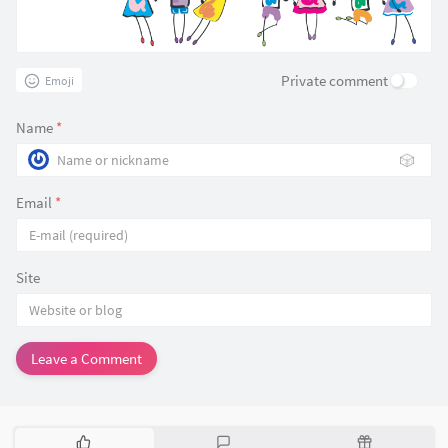
Private comment
Emoji
Name
*
🎲
Email
*
Site
Leave a Comment
P
L
R