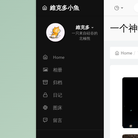
維克多小魚
一个神
維克多
一只來自硅谷的
北極熊
Home
Home
相册
归档
日记
图床
留言