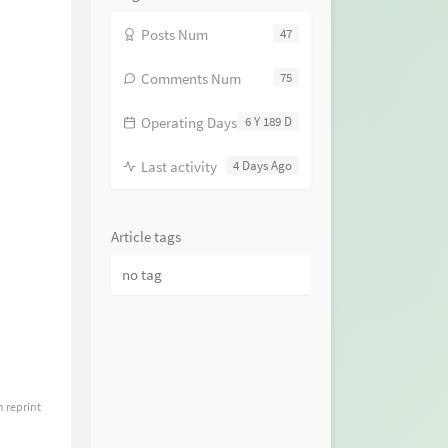
Posts Num
47
Comments Num
75
Operating Days
6 Y 189 D
Last activity
4 Days Ago
Article tags
no tag
n reprint