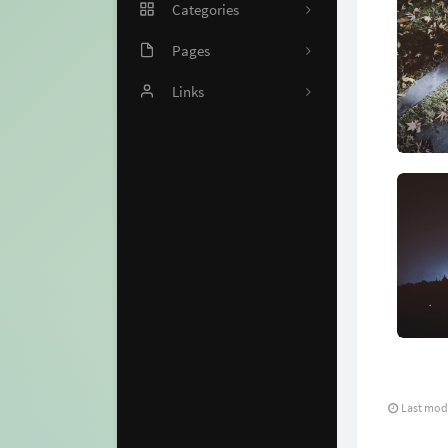
Categories
Pages
32
关于
Links
3
联系
DFBBKBJ
9
留言
Rat's Blog
1
打赏
3
时光机
1
Github
归档
Last mod