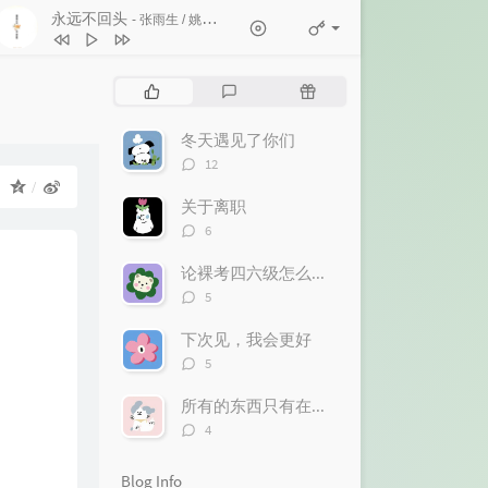
永远不回头
- 张雨生 / 姚可杰 / 邰正宵 / 王杰 / 星星月亮太阳
1
十七岁少女金色心
脆莓(Brickleberry)
P
L
R
2
永远不回头
o
a
a
p
t
n
张雨生 / 姚可杰 / 邰正宵 / 王杰 / 星星月亮
冬天遇见了你们
3
盗墓笔记·十年人间
李常超 (Lao乾妈)
u
e
d
评
12
太阳
4
EL BAÑO
l
论
s
o
o：
数：
a
t
m
关于离职
Enrique Iglesias / Bad Bunny
5
城南花已开
三亩地
r
c
a
评
6
6
童话镇Plus（Live）
暗杠
论
a
o
r
数：
r
m
t
论裸考四六级怎么稳过
评
t
m
i
5
论
i
e
c
数：
下次见，我会更好
c
n
l
评
l
t
e
5
论
e
s
s
数：
所有的东西只有在失去之后才懂得珍惜
s
评
4
论
数：
Blog Info