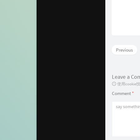
Previous
Leave a C
使用cook
Comment
*