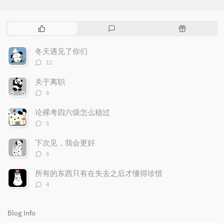
P
L
R
o
a
a
p
t
n
冬天遇见了你们
u
e
d
评
12
l
s
o
论
数：
a
t
m
关于离职
r
c
a
评
6
论
a
o
r
数：
r
m
t
论裸考四六级怎么稳过
t
评
m
i
5
论
i
e
c
数：
下次见，我会更好
c
n
l
评
l
t
e
5
论
e
s
s
数：
所有的东西只有在失去之后才懂得珍惜
s
评
4
论
数：
Blog Info