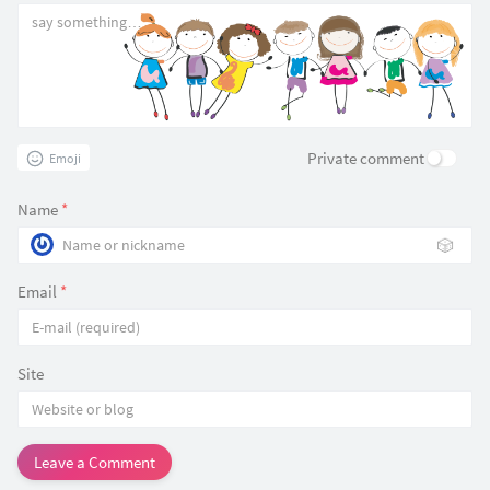
Private comment
Emoji
Name
*
🎲
Email
*
Site
Leave a Comment