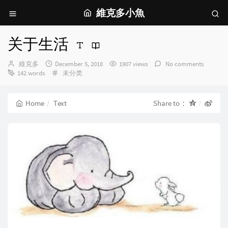
維克多小魚
关于生活
Author：
发
維克多
December 5, 2018
1907 views
No comments
布
Categories：
142 words
未分类
时
间：
Home
Text
Share to：